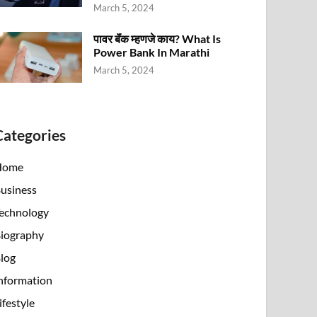
March 5, 2024
पावर बॅंक म्हणजे काय? What Is
Power Bank In Marathi
March 5, 2024
Categories
Home
usiness
echnology
iography
log
nformation
ifestyle