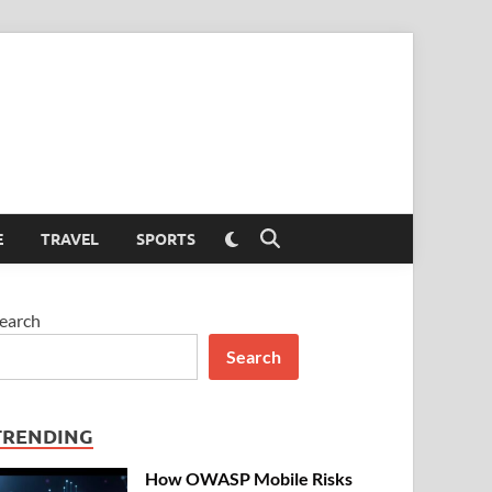
Switch
E
TRAVEL
SPORTS
Open
to
Search
dark
mode
earch
Search
TRENDING
How OWASP Mobile Risks