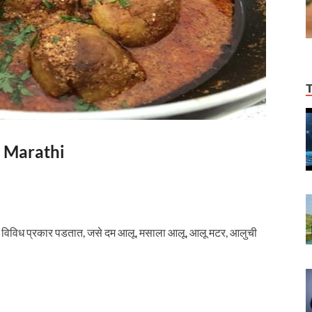
n Marathi
चे विविध प्रकार पडतात, जसे दम आलू, मसाला आलू, आलू मटर, आलुची