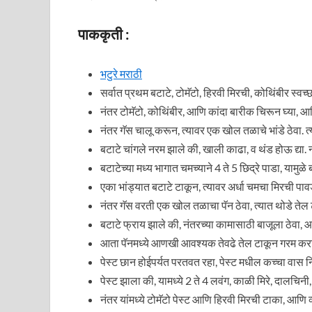
पाककृती :
भटुरे मराठी
सर्वात प्रथम बटाटे, टोमॅटो, हिरवी मिरची, कोथिंबीर स्व
नंतर टोमॅटो, कोथिंबीर, आणि कांदा बारीक चिरून घ्या, आ
नंतर गॅस चालू करून, त्यावर एक खोल तळाचे भांडे ठेवा. त्
बटाटे चांगले नरम झाले की, खाली काढा, व थंड होऊ द्या. न
बटाटेच्या मध्य भागात चमच्याने 4 ते 5 छिद्रे पाडा, यामुळे
एका भांड्यात बटाटे टाकून, त्यावर अर्धा चमचा मिरची प
नंतर गॅस वरती एक खोल तळाचा पॅन ठेवा, त्यात थोडे तेल
बटाटे फ्राय झाले की, नंतरच्या कामासाठी बाजूला ठेव
आता पॅनमध्ये आणखी आवश्यक तेवढे तेल टाकून गरम करा
पेस्ट छान होईपर्यत परतवत रहा, पेस्ट मधील कच्चा वास नि
पेस्ट झाला की, यामध्ये 2 ते 4 लवंग, काळी मिरे, दालचिन
नंतर यांमध्ये टोमॅटो पेस्ट आणि हिरवी मिरची टाका, आणि व