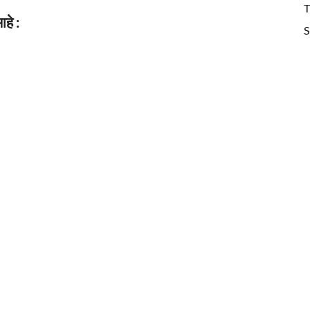
T
हे :
S