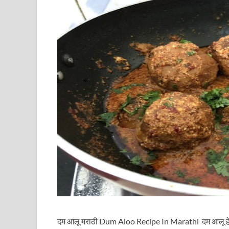
दम आलू मराठी Dum Aloo Recipe In Marathi दम आलू हे 