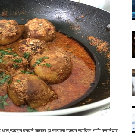
आलू उकडून बनवले जातात. हा खायाला एकदम स्वादिष्ट आणि मसालेदार