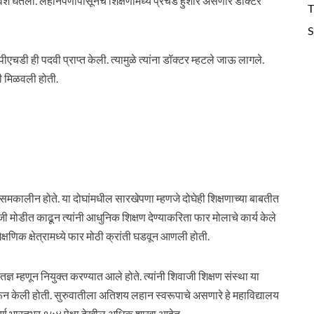
प्रवेश घेतला. लहानपणापासूनच शिक्षणामध्ये प्रचंड हुशार असणारे डॉक्टर
T
S
पीएचडी ही पदवी प्राप्त केली. त्यामुळे त्यांना डॉक्टर म्हटले जाऊ लागले.
वी मिळवली होती.
समकालीन होते. या दोघांमधील सारखेपणा म्हणजे दोघेही शिक्षणाच्या बाबतीत
ी. जी मोडीत काढून त्यांनी आधुनिक शिक्षण देण्याकरिता फार मोलाचे कार्य केले
शैक्षणिक क्षेत्रामध्ये फार मोठी क्रांती घडवून आणली होती.
तज्ञ म्हणून नियुक्त करण्यात आले होते. त्यांनी शिवाजी शिक्षण संस्था या
न केली होती. सुरुवातीला अतिशय लहान स्वरूपाचे असणारे हे महाविद्यालय
पूर्ण भारतभर १५४ पेक्षा देखील अधिक शाखा आहेत.