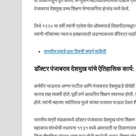
या ठिकाणाहून पूर्ण करत, फर्ग्युसन महाविद्यालयांमध्ये देखील 
पंजाबराव देशमुख उच्च शिक्षण घेण्याकरिता इंग्लंड मध्ये केले.
तिथे १९२० या वर्षी त्यांनी प्रवेश घेत ऑक्सफर्ड विद्यापीठामधून 
त्यांनी गरिबांच्या न्याय व हक्कासाठी लढण्याकरता बॅरिस्टर पद
भारतीय हवाई दला विषयी संपूर्ण माहिती
डॉक्टर पंजाबराव देशमुख यांचे ऐतिहासिक कार्य:
कर्मवीर भाऊराव अण्णा पाटील आणि पंजाबराव देशमुख हे दोघेही 
फारच तज्ञ व्यक्ती होते. पूर्वी वर्ण आधारित शिक्षण व्यवस्था होत
होते. त्यांनी महात्मा ज्योतिराव फुले यांच्या पायावर पाऊल ठेवत 
भारतीय मंत्री मंडळामध्ये डॉक्टर पंजाबराव देशमुख यांना शिक्षण 
महाकाय संस्थेची स्थापना १९३१ मध्ये अमरावती या ठिकाणावरू
किंवा शैक्षणिक संस्था आता फार मोठी झालेली असून, तिच्या सं