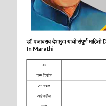
डॉ. पंजाबराव देशमुख यांची संपूर्ण 
In Marathi
नाव
जन्म दिनांक
जन्मस्थळ
आई वडील