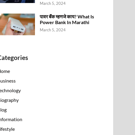
March 5, 2024
पावर बॅंक म्हणजे काय? What Is
Power Bank In Marathi
March 5, 2024
Categories
Home
usiness
echnology
iography
log
nformation
ifestyle