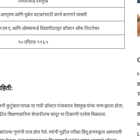
विमलाबाई देशमुख
 अस्पृश्य आणि दुर्बल घटकांसाठी कार्य करणारे व्यक्ती
तून एम ए, आणि ऑक्सफर्ड विद्यापीठातून डॉक्टर ऑफ लिटरेचर
१० एप्रिल १९६५
B
ाहिती:
T
B
कुटुंबात पापळ या गावी डॉक्टर पंजाबराव देशमुख यांचा जन्म झाला होता.
B
तर पुढील शिक्षणाकरिता शेजारीलच चांदूर या ठिकाणी प्रवेश मिळवला.
I
ांगल्या गुणांनी पास होत गेले. त्यांनी पुढील परीक्षा हिंदू हायस्कूल अमरावती
L