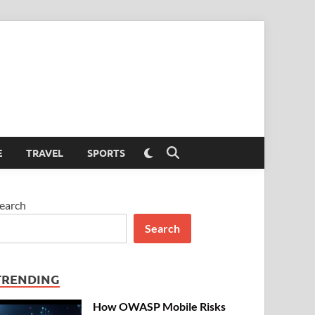
Switch
E
TRAVEL
SPORTS
Open
to
Search
dark
mode
earch
Search
TRENDING
How OWASP Mobile Risks