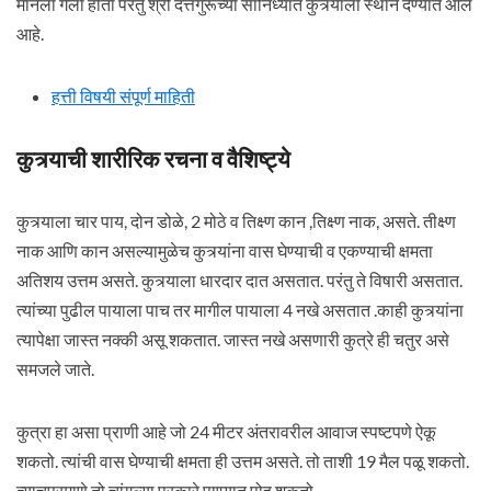
मानला गेला होता परंतु श्री दत्तगुरूंच्या सानिध्यात कुत्र्याला स्थान देण्यात आले
आहे.
हत्ती विषयी संपूर्ण माहिती
कुत्र्याची शारीरिक रचना व वैशिष्ट्ये
कुत्र्याला चार पाय, दोन डोळे, 2 मोठे व तिक्ष्ण कान ,तिक्ष्ण नाक, असते. तीक्ष्ण
नाक आणि कान असल्यामुळेच कुत्र्यांना वास घेण्याची व एकण्याची क्षमता
अतिशय उत्तम असते. कुत्र्याला धारदार दात असतात. परंतु ते विषारी असतात.
त्यांच्या पुढील पायाला पाच तर मागील पायाला 4 नखे असतात .काही कुत्र्यांना
त्यापेक्षा जास्त नक्की असू शकतात. जास्त नखे असणारी कुत्रे ही चतुर असे
समजले जाते.
कुत्रा हा असा प्राणी आहे जो 24 मीटर अंतरावरील आवाज स्पष्टपणे ऐकू
शकतो. त्यांची वास घेण्याची क्षमता ही उत्तम असते. तो ताशी 19 मैल पळू शकतो.
त्याचप्रमाणे तो चांगल्या प्रकारे पाण्यात पोहू शकतो.