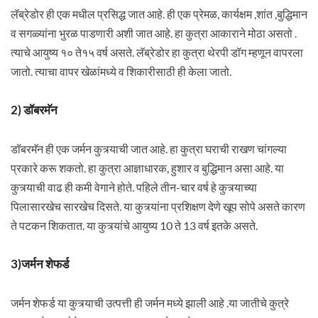
लॅब्रेडोर ही एक मधील प्रसिद्ध जात आहे. ही एक प्रेमळ, कार्यक्षम ,शांत ,बुद्धिमान
व सगळ्यांना भुरळ पाडणारी अशी जात आहे. हा कुत्रा आकाराने मोठा असतो .
त्याचे आयुष्य १० ते१५ वर्ष असते. लॅब्रेडोर हा कुत्रा थेरपी डॉग म्हणून वापरला
जातो. त्याचा वापर खेळांमध्ये व शिकारीसाठी ही केला जातो.
2) डॉबरमॅन
डॉबरमॅन ही एक जर्मन कुत्र्याची जात आहे. हा कुत्रा घराची राखण चांगल्या
प्रकारे करू शकतो. हा कुत्रा आज्ञाधारक, हुशार व बुद्धिमान असा आहे. या
कुत्र्याची वाढ ही कमी वेगाने होते. पहिले तीन-चार वर्ष हे कुत्र्याच्या
पिलासारखेच सारखेच दिसते. या कुत्र्यांना प्रशिक्षण देणे खूप सोपे असते कारण
ते पटकन शिकतात. या कुत्र्यांचे आयुष्य 10 ते 13 वर्ष इतके असते.
3)जर्मन शेफर्ड
जर्मन शेफर्ड या कुत्र्याची उत्पत्ती ही जर्मन मध्ये झाली आहे .या जातीचे कुत्रे