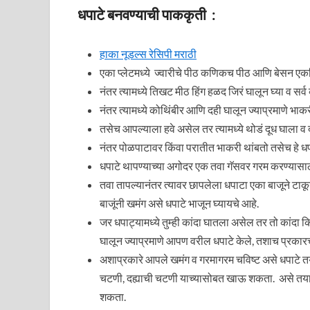
धपाटे बनवण्याची पाककृती :
हाका नूडल्स रेसिपी मराठी
एका प्लेटमध्ये ज्वारीचे पीठ कणिकच पीठ आणि बेसन एकत
नंतर त्यामध्ये तिखट मीठ हिंग हळद जिरं घालून घ्या व सर्व
नंतर त्यामध्ये कोथिंबीर आणि दही घालून ज्याप्रमाणे भा
तसेच आपल्याला हवे असेल तर त्यामध्ये थोडं दूध घाला व
नंतर पोळपाटावर किंवा परातीत भाकरी थांबतो तसेच हे धप
धपाटे थापण्याच्या अगोदर एक तवा गॅसवर गरम करण्यासाठ
तवा तापल्यानंतर त्यावर छापलेला धपाटा एका बाजूने टाकून 
बाजूंनी खमंग असे धपाटे भाजून घ्यायचे आहे.
जर धपाट्यामध्ये तुम्ही कांदा घातला असेल तर तो कांदा
घालून ज्याप्रमाणे आपण वरील धपाटे केले, तशाच प्रकार
अशाप्रकारे आपले खमंग व गरमागरम चविष्ट असे धपाटे तया
चटणी, दह्याची चटणी याच्यासोबत खाऊ शकता. असे तयार केल
शकता.