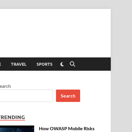
Switch
E
TRAVEL
SPORTS
Open
to
Search
dark
mode
earch
Search
TRENDING
How OWASP Mobile Risks