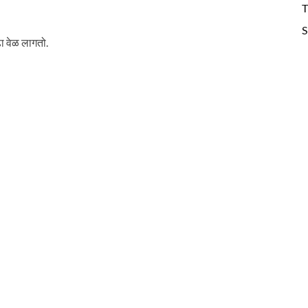
T
S
ा वेळ लागतो.