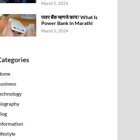
March 5, 2024
पावर बॅंक म्हणजे काय? What Is
Power Bank In Marathi
March 5, 2024
Categories
Home
usiness
echnology
iography
log
nformation
ifestyle