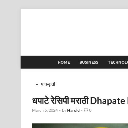
Skip
to
content
HOME
BUSINESS
TECHNOL
Posted
पाककृती
in
धपाटे रेसिपी मराठी Dhapat
March 5, 2024
-
by
Harold
-
0