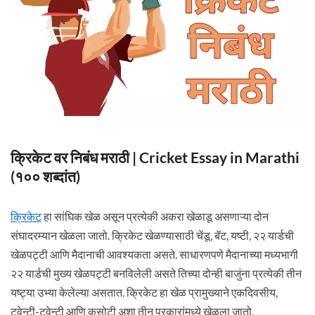
क्रिकेट वर निबंध मराठी | Cricket Essay in Marathi
(१०० शब्दांत)
क्रिकेट
हा सांघिक खेळ असून प्रत्येकी अकरा खेळाडू असणाऱ्या दोन
संघादरम्यान खेळला जातो. क्रिकेट खेळण्यासाठी चेंडू, बॅट, यष्टी, २२ यार्डची
खेळपट्टी आणि मैदानाची आवश्यकता असते. साधारणपणे मैदानाच्या मध्यभागी
२२ यार्डची मुख्य खेळपट्टी बनविलेली असते तिच्या दोन्ही बाजुंना प्रत्येकी तीन
यष्ट्या उभ्या केलेल्या असतात. क्रिकेट हा खेळ प्रामुख्याने एकदिवसीय,
ट्वेन्टी-ट्वेन्टी आणि कसोटी अशा तीन प्रकारांमध्ये खेळला जातो.