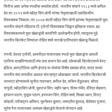
सिरीज अशा अनेक स्पर्धांचा समावेश होतो. भारतीय संघाने १९८३ मध्ये कपिल
देव तर २०११ मध्ये महेंद्र सिंग धोनी यांच्या नेतृत्वाखाली एकदिवसीय
विश्वचषक जिंकला. तर २००७ साली महेंद्र सिंग धोनी ह्यांच्या नेतृत्वाखाली युवा
भारतीय संघाने पहिलाच टी-ट्वेन्टी विश्वचषक जिंकून इतिहास रचला. ह्या
विश्वचषकामध्ये युवा खेळाडूंची कामगिरी उल्लेखनीय होती, त्यातूनच पुढे
भारतीय क्रिकेट विश्वाला रोहित शर्मा सारखे प्रतिभावंत खेळाडू मिळाले.
रणजी, देवधर ट्रॉफी, आयपीएल यासारख्या स्पर्धा युवा खेळाडूंना आपली
प्रतिभा दाखविण्यासाठी मंच उभा करून देत आहे. एकेकाळी क्रिकेटमध्ये वेस्ट
इंडिज, आस्ट्रेलिया आणि इंग्लंड या संघांचा विशेष दबदबा होता, मात्र सध्या
भारतीय संघ जगातील अववल संघ म्हणून ओळखला जातो. भारतीय क्रिकेटची
भरभराट होण्यामध्ये सुनील गावस्कर, कपिल देव, सचिन तेंडुलकर, सौरव
गांगुली, महेंद्रसिंग धोनी, युवराज सिंग, जहीर खान, गौतम गंभीर, वीरेंद्र सेहवाग,
इरफान पठाण, युसूफ पठाण, हरभजन सिंग, रोहित शर्मा, शिखर धवन, विराट
कोहली, रवीचंद्रन अश्विन, भुवनेश्वर कुमार, जसप्रीत बुमराह, चेतेश्वर पुजारा,
सुरेश रैना यासारख्या असंख्य खेळाडूंचे मोलाचे योगदान आहे.