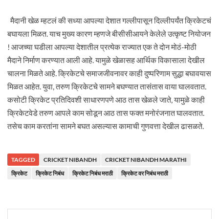
मैदानी खेळ म्हटलं की सध्या आपल्या देशात गल्लीपासून दिल्लीपर्यंत क्रिकेटचं
बघायला मिळत. याच मुख्य कारण म्हणजे बीसीसीआयने केलेले उत्कृष्ट नियोजन
! आजच्या घडीला आपल्या देशातील प्रत्येक राज्यात एक ते दोन मोठं-मोठी
मैदाने निर्माण करण्यात आली आहे. यामुळे खेळासह आर्थिक विकासाला देखील
चालना मिळते आहे. क्रिकेटचे समाजजीवनावर काही दुष्परिणाम सुद्धा बघावयास
मिळत आहेत. युवा, तरुण क्रिकेटचे सामने बघण्यात तासंतास वाया घालवतात.
कसोटी क्रिकेट प्रतिदिवशी साधारणपणे आठ तास खेळले जाते, यामुळे काही
क्रिकेटवेडे तरुण आपले काम सोडून आठ तास फक्त मनोरंजनात घालवतात.
तसेच काम करतांना सामने बघत असल्यास कामाची गुणवत्ता देखील ढासळते.
TAGGED
CRICKET NIBANDH
CRICKET NIBANDH MARATHI
क्रिकेट
क्रिकेट निबंध
क्रिकेट निबंध मराठी
क्रिकेट वर निबंध मराठी