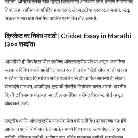
लागतो. अनिश्चिततेचा खेळ म्हणून क्रिकेटला ओळखलं जातं. कारण सामन्याचा
निकाल हा सांघिक कामगिरिसह आद्रता, खेळपट्टीचा प्रकार, तापमान, ऋतू,
पाऊस यांसारख्या नैसर्गिक बाबींनी प्रभावित होत असतो.
क्रिकेट वर निबंध मराठी | Cricket Essay in Marathi
(३०० शब्दांत)
आयसीसी ही क्रिकेटमधील सर्वोच्च आंतरराष्ट्रीय संस्था असून, जागतिक
स्तरावर विविध स्पर्धा आयोजित करत असते. तसेच “बीसीसीआय” ही संस्था
भारतीय क्रिकेट विषयीच्या सर्व घटकांचे जसे की वार्षिक सामन्यांची संख्या,
खेळाडूंचे मानधन, आयपीएल, इत्यादी गोष्टींचे नियोजन करत असते. भारतीय
क्रिकेट नियामक मंडळ हे जगातील सर्वाधिक श्रीमंत क्रिकेट बोर्ड म्हणून
ओळखले जाते.
राष्ट्रीय आणि आंतरराष्ट्रीय संस्थांमार्फत वर्षभर विविध प्रकारच्या स्पर्धांचे
आयोजन आणि नियोजन केले जाते. यामध्ये विश्वचषक, आयपीएल, निदहास
ट्रॉफी, चॅम्पियन ट्रॉफी, आशिया कप, बॉर्डर गावस्कर ट्रॉफी, बायलॅटरल