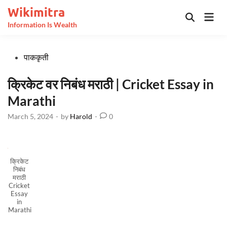
Skip
Wikimitra
Mai
to
Open
Information Is Wealth
Men
Search
content
Posted
पाककृती
in
क्रिकेट वर निबंध मराठी | Cricket Essay in
Marathi
March 5, 2024
-
by
Harold
-
0
क्रिकेट
निबंध
मराठी
Cricket
Essay
in
Marathi