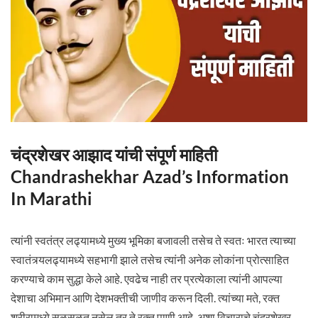
चंद्रशेखर आझाद यांची संपूर्ण माहिती
Chandrashekhar Azad’s Information
In Marathi
त्यांनी स्वतंत्र लढ्यामध्ये मुख्य भूमिका बजावली तसेच ते स्वतः भारत त्याच्या
स्वातंत्र्यलढ्यामध्ये सहभागी झाले तसेच त्यांनी अनेक लोकांना प्रोत्साहित
करण्याचे काम सुद्धा केले आहे. एवढेच नाही तर प्रत्येकाला त्यांनी आपल्या
देशाचा अभिमान आणि देशभक्तीची जाणीव करून दिली. त्यांच्या मते, रक्त
शरीरामध्ये सळसळत नसेल तर ते रक्त पाणी आहे. अशा विचाराचे चंद्रशेखर