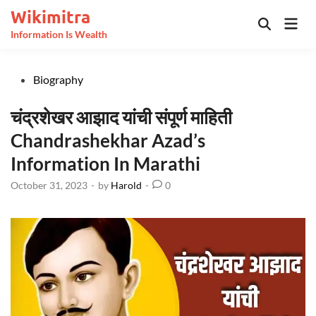
Skip
Wikimitra
Mai
to
Open
Information Is Wealth
Men
Search
content
Posted
Biography
in
चंद्रशेखर आझाद यांची संपूर्ण माहिती
Chandrashekhar Azad’s
Information In Marathi
October 31, 2023
-
by
Harold
-
0