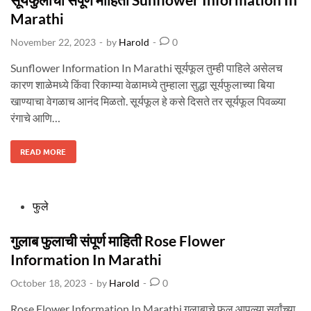
N
M
t
Marathi
A
R
e
A
November 22, 2023
-
by
Harold
-
0
T
d
H
I
i
Sunflower Information In Marathi सूर्यफूल तुम्ही पाहिले असेलच
n
कारण शाळेमध्ये किंवा रिकाम्या वेळामध्ये तुम्हाला सुद्धा सूर्यफुलाच्या बिया
खाण्याचा वेगळाच आनंद मिळतो. सूर्यफूल हे कसे दिसते तर सूर्यफूल पिवळ्या
रंगाचे आणि…
सू
READ MORE
र्य
फु
ला
ची
सं
पू
र्ण
P
फुले
मा
हि
o
ती
S
s
गुलाब फुलाची संपूर्ण माहिती Rose Flower
U
N
t
Information In Marathi
F
L
e
O
W
October 18, 2023
-
by
Harold
-
0
d
E
R
I
i
Rose Flower Information In Marathi गुलाबाचे फुल आपल्या सर्वांच्या