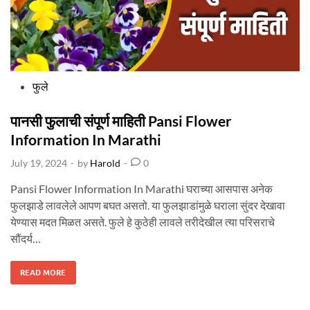
F
L
O
W
E
R
I
N
F
O
R
P
फुले
M
A
o
T
I
O
s
पानसी फुलाची संपूर्ण माहिती Pansi Flower
N
I
t
Information In Marathi
N
M
e
A
July 19, 2024
-
by
Harold
-
0
R
d
A
T
i
H
Pansi Flower Information In Marathi घराच्या आसपास अनेक
I
n
फुलझाडे लावलेले आपण बघत असतो. या फुलझाडांमुळे घराला सुंदर देखावा
येण्यास मदत मिळत असते. फुले हे कुठेही लावले तरीदेखील त्या परिसराचे
सौंदर्य…
पा
READ MORE
न
सी
फु
ला
ची