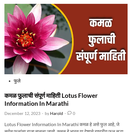
सं
पू
र्ण
मा
हि
ती
P
A
N
S
I
F
L
O
W
E
R
I
N
F
O
R
M
A
P
फुले
T
I
o
O
N
I
s
कमळ फुलाची संपूर्ण माहिती Lotus Flower
N
M
t
Information In Marathi
A
R
e
A
December 12, 2023
-
by
Harold
-
0
T
d
H
I
i
Lotus Flower Information In Marathi कमळ हे असे फुल आहे, जे
n
सर्वच फुलांचा राजा मानला जातो. कमळ हे भारत या देशाचे राष्ट्रीय फूल सुद्धा