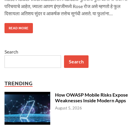
N
F
n
परिचयाचे आहेत, ज्याला आपण इंग्रजीमध्ये Rose रोज असे म्हणतो हे फुल
O
R
दिसायला अतिशय सुंदर व आकर्षक तसेच सुगंधी असते. या फुलांना…
M
A
T
I
O
गु
READ MORE
N
ला
I
ब
N
फु
M
ला
A
ची
R
सं
A
पू
Search
T
र्ण
H
मा
I
हि
Search
ती
R
O
S
E
F
TRENDING
L
O
W
E
How OWASP Mobile Risks Expose
R
Weaknesses Inside Modern Apps
I
N
F
August 5, 2026
O
R
M
A
T
I
O
N