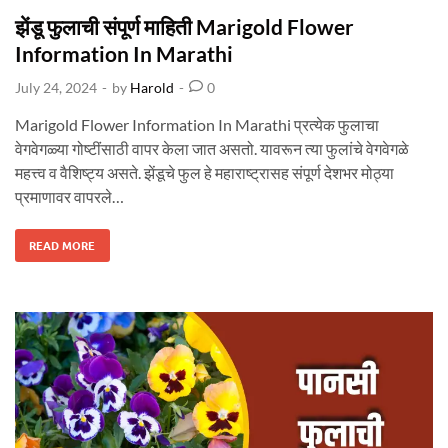
s
झेंडू फुलाची संपूर्ण माहिती Marigold Flower
t
Information In Marathi
e
July 24, 2024
-
by
Harold
-
0
d
i
Marigold Flower Information In Marathi प्रत्येक फुलाचा
n
वेगवेगळ्या गोष्टींसाठी वापर केला जात असतो. यावरून त्या फुलांचे वेगवेगळे
महत्त्व व वैशिष्ट्य असते. झेंडूचे फुल हे महाराष्ट्रासह संपूर्ण देशभर मोठ्या
प्रमाणावर वापरले…
झें
READ MORE
डू
फु
ला
ची
सं
पू
र्ण
मा
हि
ती
M
A
R
I
G
O
L
D