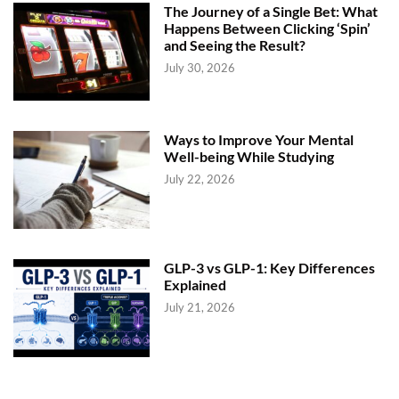
I
The Journey of a Single Bet: What
N
M
Happens Between Clicking ‘Spin’
A
and Seeing the Result?
R
A
T
July 30, 2026
H
I
Ways to Improve Your Mental
Well-being While Studying
July 22, 2026
GLP-3 vs GLP-1: Key Differences
Explained
July 21, 2026