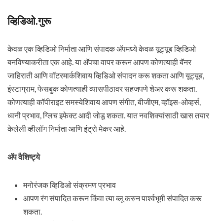
व्हिडिओ.गुरू
केवळ एक व्हिडिओ निर्माता आणि संपादक अ‍ॅपमध्ये केवळ यूट्यूब व्हिडिओ
बनविण्याकरीता एक आहे. या अ‍ॅपचा वापर करून आपण कोणत्याही बॅनर
जाहिराती आणि वॉटरमार्कशिवाय व्हिडिओ संपादन करू शकता आणि यूट्यूब,
इंस्टाग्राम, फेसबुक कोणत्याही व्यासपीठावर सहजपणे शेअर करू शकता.
कोणत्याही कॉपीराइट समस्येशिवाय आपण संगीत, बीजीएम, व्हॉइस-ओव्हर्स,
ध्वनी प्रभाव, ग्लिच इफेक्ट आदी जोडू शकता. यात नवशिक्यांसाठी खास तयार
केलेली व्हीलॉग निर्माता आणि इंट्रो मेकर आहे.
अ‍ॅप वैशिष्ट्ये
मनोरंजक व्हिडिओ संक्रमण प्रभाव
आपण रंग संपादित करून किंवा त्या ब्लू करुन पार्श्वभूमी संपादित करू
शकता.