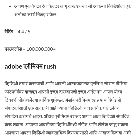
आपण एक वेगळा रंग फिल्टर लागू करू शकता जो आपल्या व्हिडिओला एक
अनोखा स्पर्श मिळवू शकेल.
रेटिंग
– 4.4 / 5
डाउनलोड
– 100,000,000+
adobe प्रीमियम rush
व्हिडिओ तयार करण्याची आणि आपली आश्चर्यकारक प्रतिभा सोशल मीडिया
प्लॅटफॉर्मवर दाखवून आपली इच्छा दाखवायची इच्छा आहे? मग, आपण योग्य
ठिकाणी पोहोचलेल्या हार्दिक शुभेच्छा, अ‍ॅडॉब प्रीमियम रश बर्‍याच व्हिडिओ
संपादकांसाठी एक सहकारी आहे ज्यांना व्हिडिओ व्यावसायिक पातळीवर
संपादित करायचे आहेत. अ‍ॅडोब प्रीमियम रशसह आपण आता व्हिडिओ संपादित
करू शकता, आपल्या आवडीच्या व्हिडिओंमध्ये संगीत आणि शीर्षक जोडू शकता.
आपणास आपला व्हिडिओ व्यावसायिक दिसण्यासाठी आणि आवाज मिळावा अशी