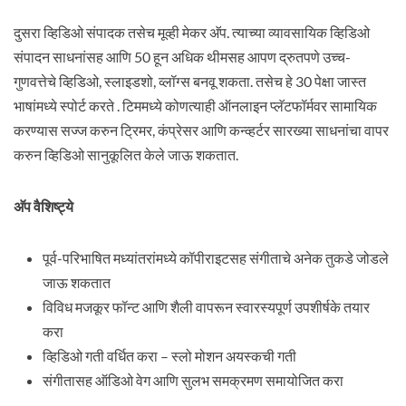
दुसरा व्हिडिओ संपादक तसेच मूव्ही मेकर अ‍ॅप. त्याच्या व्यावसायिक व्हिडिओ
संपादन साधनांसह आणि 50 हून अधिक थीमसह आपण द्रुतपणे उच्च-
गुणवत्तेचे व्हिडिओ, स्लाइडशो, व्लॉग्स बनवू शकता. तसेच हे 30 पेक्षा जास्त
भाषांमध्ये स्पोर्ट करते . टिममध्ये कोणत्याही ऑनलाइन प्लॅटफॉर्मवर सामायिक
करण्यास सज्ज करुन ट्रिमर, कंप्रेसर आणि कन्व्हर्टर सारख्या साधनांचा वापर
करुन व्हिडिओ सानुकूलित केले जाऊ शकतात.
अ‍ॅप वैशिष्ट्ये
पूर्व-परिभाषित मध्यांतरांमध्ये कॉपीराइटसह संगीताचे अनेक तुकडे जोडले
जाऊ शकतात
विविध मजकूर फॉन्ट आणि शैली वापरून स्वारस्यपूर्ण उपशीर्षके तयार
करा
व्हिडिओ गती वर्धित करा – स्लो मोशन अयस्कची गती
संगीतासह ऑडिओ वेग आणि सुलभ समक्रमण समायोजित करा