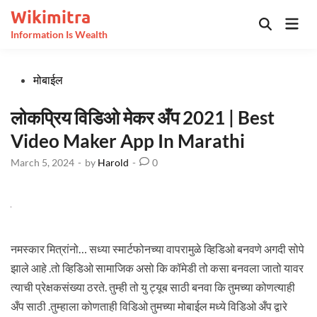
Skip
Wikimitra
Mai
to
Open
Information Is Wealth
Men
Search
content
Posted
मोबाईल
in
लोकप्रिय विडिओ मेकर अँप 2021 | Best
Video Maker App In Marathi
March 5, 2024
-
by
Harold
-
0
नमस्कार मित्रांनो… सध्या स्मार्टफोनच्या वापरामुळे व्हिडिओ बनवणे अगदी सोपे
झाले आहे .तो व्हिडिओ सामाजिक असो कि कॉमेडी तो कसा बनवला जातो यावर
त्याची प्रेक्षकसंख्या ठरते. तुम्ही तो यु ट्यूब साठी बनवा कि तुमच्या कोणत्याही
अँप साठी .तुम्हाला कोणताही विडिओ तुमच्या मोबाईल मध्ये विडिओ अँप द्वारे