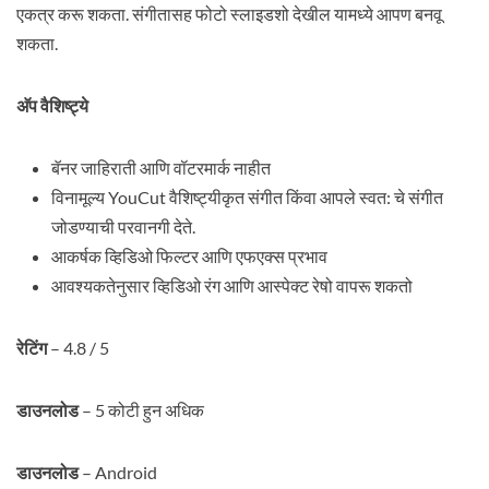
एकत्र करू शकता. संगीतासह फोटो स्लाइडशो देखील यामध्ये आपण बनवू
शकता.
अ‍ॅप वैशिष्ट्ये
बॅनर जाहिराती आणि वॉटरमार्क नाहीत
विनामूल्य YouCut वैशिष्ट्यीकृत संगीत किंवा आपले स्वत: चे संगीत
जोडण्याची परवानगी देते.
आकर्षक व्हिडिओ फिल्टर आणि एफएक्स प्रभाव
आवश्यकतेनुसार व्हिडिओ रंग आणि आस्पेक्ट रेषो वापरू शकतो
रेटिंग
– 4.8 / 5
डाउनलोड
– 5 कोटी हुन अधिक
डाउनलोड
– Android