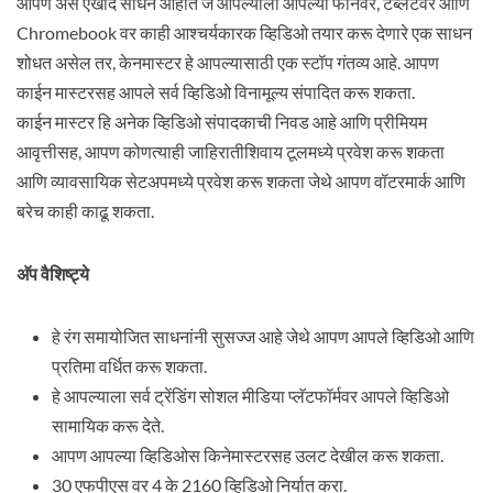
आपण असे एखादे साधन आहात जे आपल्याला आपल्या फोनवर, टॅब्लेटवर आणि
Chromebook वर काही आश्चर्यकारक व्हिडिओ तयार करू देणारे एक साधन
शोधत असेल तर, केनमास्टर हे आपल्यासाठी एक स्टॉप गंतव्य आहे. आपण
काईन मास्टरसह आपले सर्व व्हिडिओ विनामूल्य संपादित करू शकता.
काईन मास्टर हि अनेक व्हिडिओ संपादकाची निवड आहे आणि प्रीमियम
आवृत्तीसह, आपण कोणत्याही जाहिरातीशिवाय टूलमध्ये प्रवेश करू शकता
आणि व्यावसायिक सेटअपमध्ये प्रवेश करू शकता जेथे आपण वॉटरमार्क आणि
बरेच काही काढू शकता.
अ‍ॅप वैशिष्ट्ये
हे रंग समायोजित साधनांनी सुसज्ज आहे जेथे आपण आपले व्हिडिओ आणि
प्रतिमा वर्धित करू शकता.
हे आपल्याला सर्व ट्रेंडिंग सोशल मीडिया प्लॅटफॉर्मवर आपले व्हिडिओ
सामायिक करू देते.
आपण आपल्या व्हिडिओस किनेमास्टरसह उलट देखील करू शकता.
30 एफपीएस वर 4 के 2160 व्हिडिओ निर्यात करा.