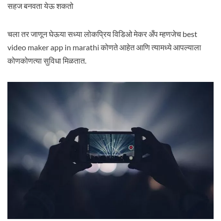
सहज बनवता येऊ शकतो
चला तर जाणून घेऊया सध्या लोकप्रिय विडिओ मेकर अँप म्हणजेच best
video maker app in marathi कोणते आहेत आणि त्यामध्ये आपल्याला
कोणकोणत्या सुविधा मिळतात.