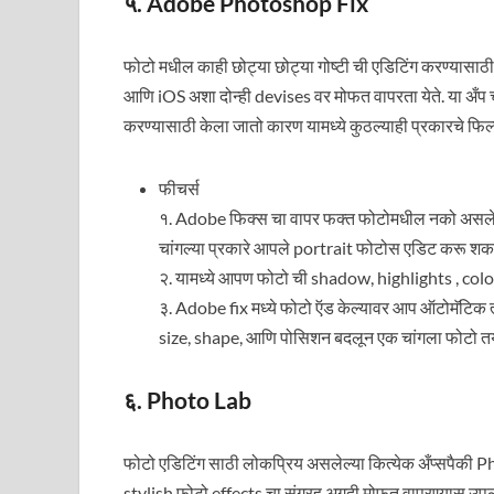
५. Adobe Photoshop Fix
फोटो मधील काही छोट्या छोट्या गोष्टी ची एडिटिंग करण्यासा
आणि iOS अशा दोन्ही devises वर मोफत वापरता येते. या अँप चा
करण्यासाठी केला जातो कारण यामध्ये कुठल्याही प्रकारचे फिल्ट
फीचर्स
१. Adobe फिक्स चा वापर फक्त फोटोमधील नको असलेल्या
चांगल्या प्रकारे आपले portrait फोटोस एडिट करू शक
२. यामध्ये आपण फोटो ची shadow, highlights , col
३. Adobe fix मध्ये फोटो ऍड केल्यावर आप ऑटोमॅटिक त्
size, shape, आणि पोसिशन बदलून एक चांगला फोटो तय
६. Photo Lab
फोटो एडिटिंग साठी लोकप्रिय असलेल्या कित्येक अँप्सपैकी Pho
stylish फोटो effects चा संग्रह अगदी मोफत वापरण्यास उप