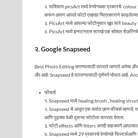
२. याशिवाय picsArt मध्ये वेगवेगळ्या प्रकारचे colou
करून आपण आपले फोटो एखाद्या चित्रकाराने काढलेल्य
३. PicsArt मध्ये आपल्या फोटोनुसार खूप सारे beaut
४. PicsArt मध्ये इन्स्टाग्राम सारखे एक सोशल शेअरि
२. Google Snapseed
Best Photo Editing करण्यासाठी वापरले जाणारे अनेक अँप्
अँप आहे. Snapseed हे वापरण्यासाठी पूर्णपणे मोफत आहे. An
फीचर्स
१. Snapseed मध्ये healing brush , healing struct
२. Snapseed चे अजून एक सर्वात छान फीचर्स म्हणजे, या
आणि पुढच्या वेळी दुसऱ्या फोटोला वापरता येतात.
३. फोटो effects आणि filters अगदी सहजपणे आपल्याला
४. Snapseed मध्ये 29 प्रकारचे वेगवेगळे फिल्टर्सआणि