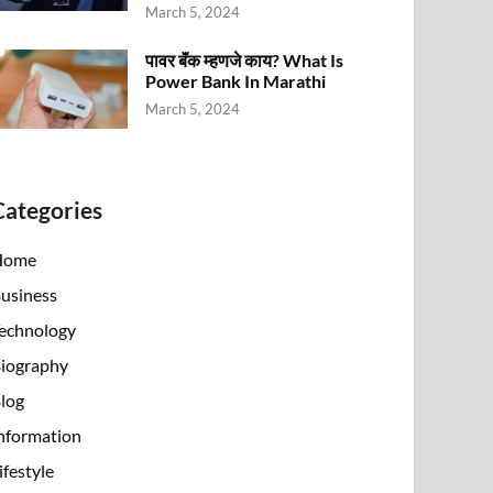
March 5, 2024
पावर बॅंक म्हणजे काय? What Is
Power Bank In Marathi
March 5, 2024
Categories
Home
usiness
echnology
iography
log
nformation
ifestyle