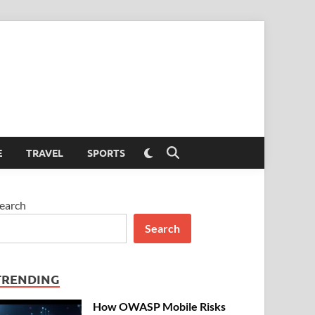
Switch
E
TRAVEL
SPORTS
Open
to
Search
dark
mode
earch
Search
TRENDING
How OWASP Mobile Risks