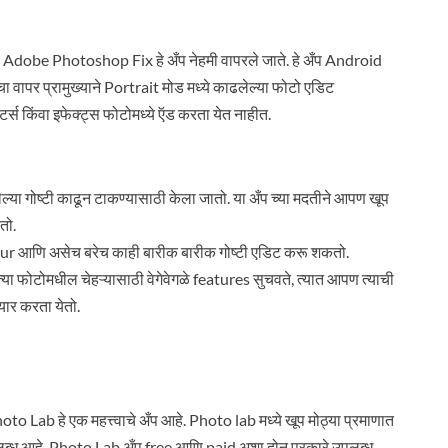
ठी Adobe Photoshop Fix हे अँप नेहमी वापरले जाते. हे अँप Android
 वापर प्रामुख्याने Portrait मोड मध्ये काढलेल्या फोटो एडिट
र्स किंवा इफेक्ट्स फोटोमध्ये ऍड करता येत नाहीत.
 गोष्टी काढून टाकण्यासाठी केला जातो. या अँप च्या मदतीने आपण खूप
तो.
our आणि असेच बरेच काही बारीक बारीक गोष्टी एडिट करू शकतो.
या फोटोमधील चेहऱ्यासाठी वेगेवेगळे features सुचवते, त्यात आपण त्याची
ार करता येतो.
to Lab हे एक महत्त्वाचे अँप आहे. Photo lab मध्ये खूप मोठ्या प्रमाणात
लब्ध आहे. Photo Lab अँप free आणि paid अशा दोन प्रकारे उपलब्ध