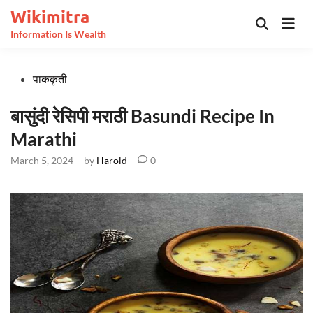
Skip
Wikimitra
Mai
to
Open
Information Is Wealth
Men
Search
content
Posted
पाककृती
in
बासुंदी रेसिपी मराठी Basundi Recipe In
Marathi
March 5, 2024
-
by
Harold
-
0