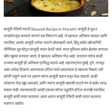
बासुंदी रेसिपी मराठी Basundi Recipe In Marathi बासुंदी हे दूध व
साखरेपासून बनवले जाणारे एक मिष्टान्न आहे. जे खायला अतिशय चवदार आणि
स्वादिष्ट असते. बासुंदी अनेक नावाने ओळखली जाते, हिंदू धर्मात खोजागिरी
पौर्णिमेला दूध घोटून बासुंदी तयार केली जाते. तरच मुस्लिम धर्मात ईदच्या सणाला
खीर खूरमा बनवला जातो, हे खायला अतिशय गोड आहे. भारतात तसेच काही
राज्यात बासुंदी ही अतिशय प्रसिद्ध पदार्थ आहे. महाराष्ट्रात मुंबई, पुणे, नागपूर
अशा अनेक ठिकाण आपल्याला हॉटेल मध्ये आपल्याला हे खायला मिळते. घरी
कोणी पाहुणे आले तर आपण त्यांना बासुंदी सहज बनून देऊ शकतो. काही
लोकांना गोड खूप आवडते, आणि ज्यांना बासुंदी खावशी वाटते पण ते बाहेर जाऊ
शकत नाही. त्याच्यासाठी आम्ही एकदम सोप्या पद्धतीने हॉटेल सारखी स्वादिष्ट
बासुंदी कशी तयार करतात. आता आपण बासुंदी रेसिपी कशी तयार करतात
पाहणार आहोत.