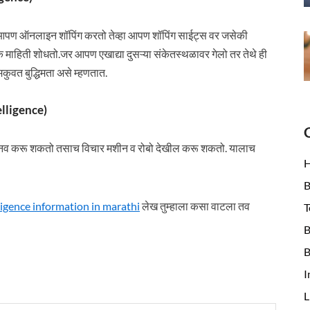
्हा आपण ऑनलाइन शॉपिंग करतो तेव्हा आपण शॉपिंग साईट्स वर जसेकी
िक माहिती शोधतो.जर आपण एखाद्या दुसऱ्या संकेतस्थळावर गेलो तर तेथे ही
कुवत बुद्धिमता असे म्हणतात.
telligence)
ंवा मानव करू शकतो तसाच विचार मशीन व रोबो देखील करू शकतो. यालाच
B
intelligence information in marathi
लेख तुम्हाला कसा वाटला तव
T
B
B
I
L