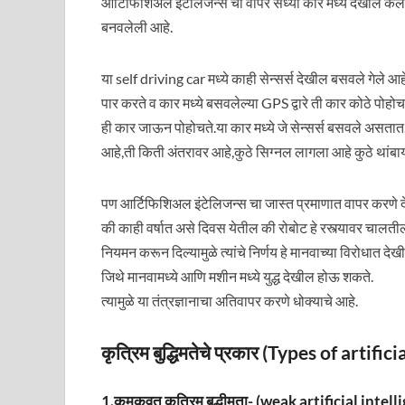
आर्टिफिशिअल इंटेलिजन्स चा वापर सध्या कार मध्ये देखील केल
बनवलेली आहे.
या self driving car मध्ये काही सेन्सर्स देखील बसवले गेले आहेत
पार करते व कार मध्ये बसवलेल्या GPS द्वारे ती कार कोठे पोहो
ही कार जाऊन पोहोचते.या कार मध्ये जे सेन्सर्स बसवले असता
आहे,ती किती अंतरावर आहे,कुठे सिग्नल लागला आहे कुठे थांब
पण आर्टिफिशिअल इंटेलिजन्स चा जास्त प्रमाणात वापर करणे 
की काही वर्षात असे दिवस येतील की रोबोट हे रस्त्यावर चालतील,स
नियमन करून दिल्यामुळे त्यांचे निर्णय हे मानवाच्या विरोधात द
जिथे मानवामध्ये आणि मशीन मध्ये युद्ध देखील होऊ शकते.
त्यामुळे या तंत्रज्ञानाचा अतिवापर करणे धोक्याचे आहे.
कृत्रिम बुद्धिमतेचे प्रकार (Types of artif
1.कमकुवत कृत्रिम बुद्धीमता- (weak artificial intel