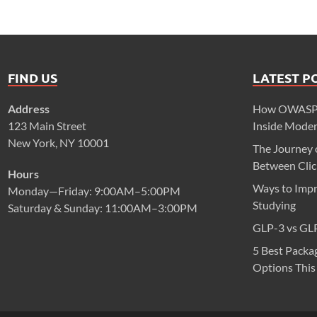
FIND US
LATEST P
Address
How OWASP M
123 Main Street
Inside Mode
New York, NY 10001
The Journey 
Between Click
Hours
Ways to Impr
Monday—Friday: 9:00AM–5:00PM
Studying
Saturday & Sunday: 11:00AM–3:00PM
GLP-3 vs GLP
5 Best Packa
Options This