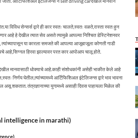
ा जातो. आर्टिफिशिअल इंटेलिजन्स ने self driving carदेखील मानवाने
.या विविध सेन्सर्स द्वारे ही कार स्वतः चालते,स्वतः वळते,रास्ता स्वतःहुन
चणार आहे हे देखील त्यात सेव असते त्यामुळे आपल्या निश्चित डेस्टिनेशनवर
त, त्यांच्यापासून या कारला समजते की आपल्या आजूबाजूला कोणती गाडी
ायचे आहे,सिग्नल हिरवा झाल्यावर परत कार आपोआप चालू होते.
देखील मानवासाठी धोक्याचे आहे.काही संशोधकांनी असेही भाकीत केले आहे
्वतः निर्णय घेतील,त्यांच्यामध्ये आर्टिफिशिअल इंटेलिजन्स द्वारे भाव भावना
ेखील असू शकतात. तंत्रज्ञानाच्या युगामध्ये असाही दिवस पाहायला मिळेल की
icial intelligence in marathi)
ligence)