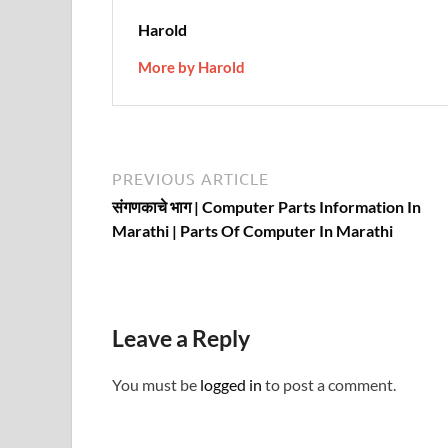
Harold
More by Harold
Post
Previous
PREVIOUS ARTICLE
article:
navigation
संगणकाचे भाग | Computer Parts Information In
Marathi | Parts Of Computer In Marathi
Leave a Reply
You must be
logged in
to post a comment.