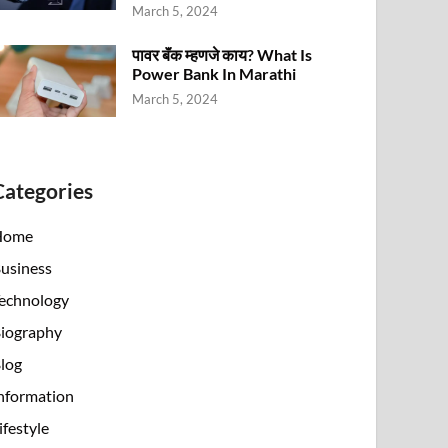
March 5, 2024
पावर बॅंक म्हणजे काय? What Is
Power Bank In Marathi
March 5, 2024
Categories
Home
usiness
echnology
iography
log
nformation
ifestyle