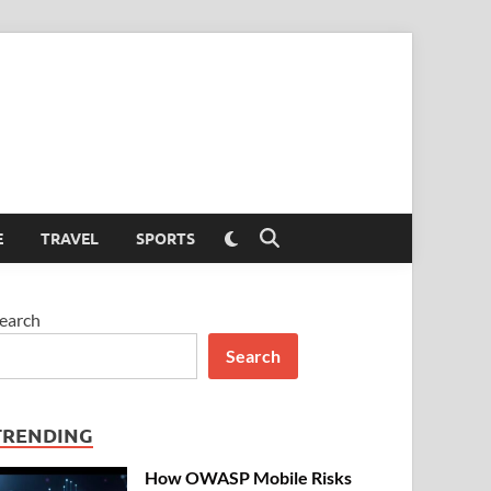
Switch
E
TRAVEL
SPORTS
Open
to
Search
dark
mode
earch
Search
TRENDING
How OWASP Mobile Risks