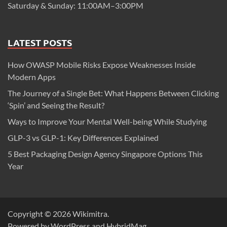
Saturday & Sunday: 11:00AM–3:00PM
LATEST POSTS
How OWASP Mobile Risks Expose Weaknesses Inside
Modern Apps
The Journey of a Single Bet: What Happens Between Clicking
‘Spin’ and Seeing the Result?
Ways to Improve Your Mental Well-being While Studying
GLP-3 vs GLP-1: Key Differences Explained
5 Best Packaging Design Agency Singapore Options This
Year
Copyright © 2026
Wikimitra
.
Powered by
WordPress
and
HybridMag
.