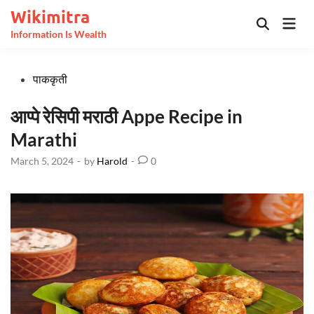
Skip
Wikimitra
Mai
to
Open
Information Is Wealth
Men
Search
content
Posted
पाककृती
in
आप्पे रेसिपी मराठी Appe Recipe in
Marathi
March 5, 2024
-
by
Harold
-
0