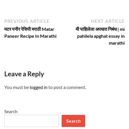
Post
Previous
N
PREVIOUS ARTICLE
NEXT ARTICLE
article:
ar
navigation
मटर पनीर रेसिपी मराठी Matar
मी पाहिलेला अपघात निबंध | mi
Paneer Recipe In Marathi
pahilela apghat essay in
marathi
Leave a Reply
You must be
logged in
to post a comment.
Search
Search