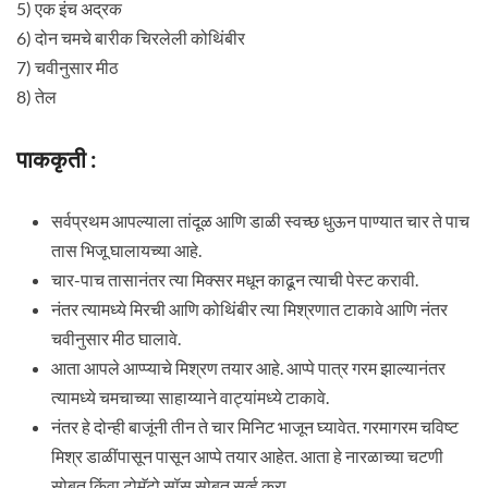
5) एक इंच अद्रक
6) दोन चमचे बारीक चिरलेली कोथिंबीर
7) चवीनुसार मीठ
8) तेल
पाककृती :
सर्वप्रथम आपल्याला तांदूळ आणि डाळी स्वच्छ धुऊन पाण्यात चार ते पाच
तास भिजू घालायच्या आहे.
चार-पाच तासानंतर त्या मिक्सर मधून काढून त्याची पेस्ट करावी.
नंतर त्यामध्ये मिरची आणि कोथिंबीर त्या मिश्रणात टाकावे आणि नंतर
चवीनुसार मीठ घालावे.
आता आपले आप्प्याचे मिश्रण तयार आहे. आप्पे पात्र गरम झाल्यानंतर
त्यामध्ये चमचाच्या साहाय्याने वाट्यांमध्ये टाकावे.
नंतर हे दोन्ही बाजूंनी तीन ते चार मिनिट भाजून घ्यावेत. गरमागरम चविष्ट
मिश्र डाळींपासून पासून आप्पे तयार आहेत. आता हे नारळाच्या चटणी
सोबत किंवा टोमॅटो सॉस सोबत सर्व्ह करा.