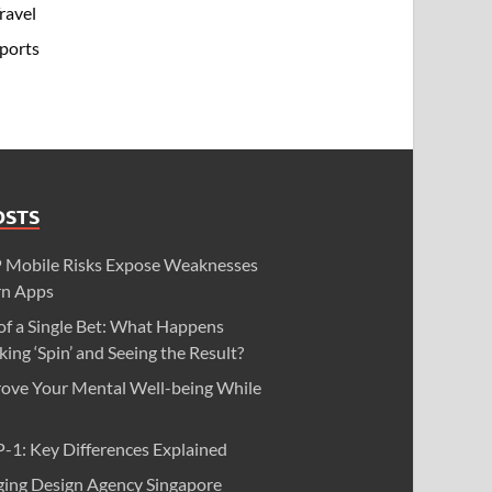
ravel
ports
OSTS
obile Risks Expose Weaknesses
rn Apps
of a Single Bet: What Happens
ing ‘Spin’ and Seeing the Result?
ove Your Mental Well-being While
-1: Key Differences Explained
ging Design Agency Singapore