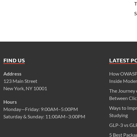
T
S
FIND US
LATEST P
Address
How OWASP M
123 Main Street
Inside Mode
New York, NY 10001
The Journey 
Between Click
Hours
Ways to Impr
Monday—Friday: 9:00AM–5:00PM
Studying
Saturday & Sunday: 11:00AM–3:00PM
GLP-3 vs GLP
5 Best Packa