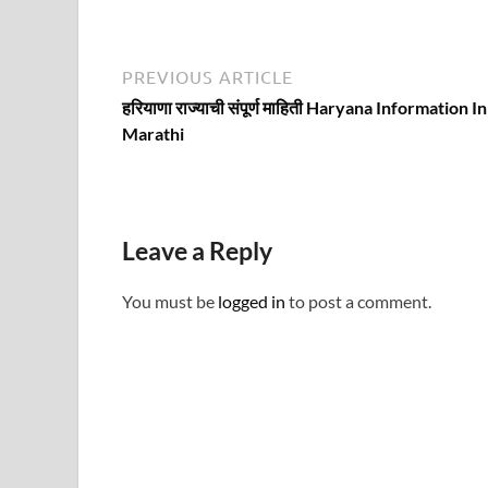
Post
Previous
PREVIOUS ARTICLE
article:
navigation
हरियाणा राज्याची संपूर्ण माहिती Haryana Information In
Marathi
Leave a Reply
You must be
logged in
to post a comment.