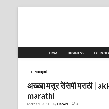
Skip
to
content
HOME
BUSINESS
TECHNOL
Posted
पाककृती
in
अख्खा मसूर रेसिपी मराठी | 
marathi
March 4, 2024
-
by
Harold
-
0