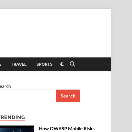
Switch
E
TRAVEL
SPORTS
Open
to
Search
dark
mode
earch
Search
TRENDING
How OWASP Mobile Risks