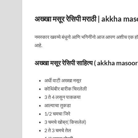
अख्खा मसूर रेसिपी मराठी | akkha m
नमस्कार खवय्ये बंधुनो आणि भगिनींनो आज आपण अशीच एक हॉट
आहे.
अख्खा मसूर रेसिपी साहित्य ( akkha masoo
अर्धी वाटी अख्खा मसूर
कोथिंबीर बारीक चिरलेली
3 ते 4 लसुन पाकळया
आल्याचा तुकडा
1/2 चमचा जिरे
3 चमचे खोब्र( किसलेलं)
2 ते 3 चमचे तेल