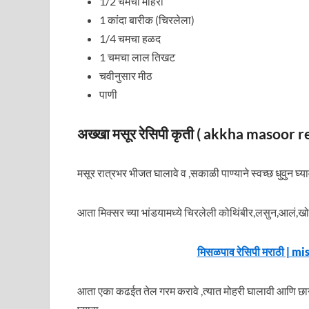
1/2 चमचा मोहरी
1 कांदा बारीक (चिरलेला)
1/4 चमचा हळद
1 चमचा लाल तिखट
चवीनुसार मीठ
पाणी
अख्खा मसूर रेसिपी कृती ( akkha masoor re
मसूर रात्रभर भीजत घालावे व ,सकाळी पाण्याने स्वच्छ धुवुन घ्य
आता मिक्सर च्या भांडयामध्ये चिरलेली कोथिंबीर,लसुन,आलं,खो
मिसळपाव रेसिपी मराठी | mi
आता एका कढईत तेल गरम करावे ,त्यात मोहरी घालावी आणि छान 