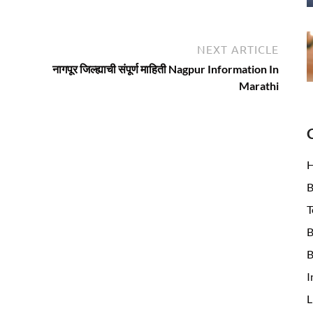
Next
NEXT ARTICLE
article:
नागपूर जिल्ह्याची संपूर्ण माहिती Nagpur Information In
Marathi
B
T
B
B
I
L