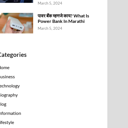
March 5, 2024
पावर बॅंक म्हणजे काय? What Is
Power Bank In Marathi
March 5, 2024
Categories
Home
usiness
echnology
iography
log
nformation
ifestyle