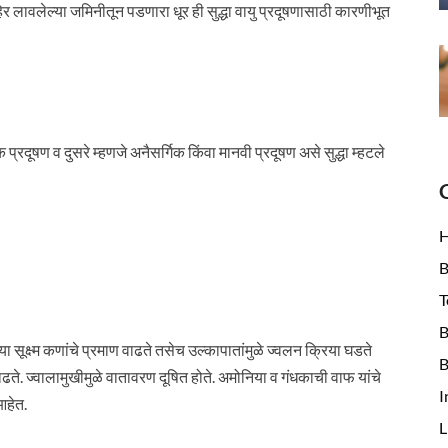
बाहेर लावलेल्या जमिनीतून पडणारा धूर ही सुद्धा वायु प्रदूषणासाठी कारणीभूत
 प्रदूषण व दुसरे म्हणजे अनैसर्गिक किंवा मानवी प्रदूषण असे सुद्धा म्हटले
B
T
B
च्या सूक्ष्म कणांचे प्रमाण वाढते तसेच उल्कापातांमुळे ज्वलन क्रिया घडते
B
ढते. ज्वालामुखीमुळे वातावरण दूषित होते. अमोनिया व गंधकाची वाफ यांचे
I
 आहेत.
L