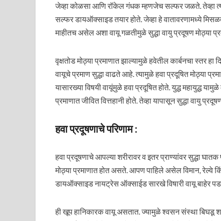
जेव्हा कोळसा आणि रॉकेल गंधक म्हणजेच सल्फर जळते. तेव्हा
सल्फर डायऑक्साइड तयार होते. जेव्हा हे वातावरणामध्ये मिसळते. 
माहीतच असेल अशा वायू गळतीमुळे सुद्धा वायु प्रदूषण मोठ्या प्र
वृक्षतोड मोठ्या प्रमाणात झाल्यामुळे हवेतील कार्बनचा स्तर हा
वायूचे प्रमाण सुद्धा वाढते आहे. त्यामुळे हवा प्रदूषित मोठ्या
यासारख्या विषयी वायूंमुळे हवा प्रदूषित होते. युद्ध महायुद्ध याम
प्रमाणात जीवित वित्तहानी होते. तेव्हा यापासून सुद्धा वायु प्रद
हवा प्रदूषणाचे परिणाम :
हवा प्रदूषणाचे आपल्या शरीरावर व इतर प्राण्यांवर सुद्धा घातक
मोठ्या प्रमाणात होत असते. आपण पाहिले असेल विमान, रेल्वे किं
डायऑक्साइड नायट्रेस ऑक्साईड सारखे विषारी वायू बाहेर प
ही खूप हानिकारक वायू असतात. ज्यामुळे श्वसन संस्था बिघडू श