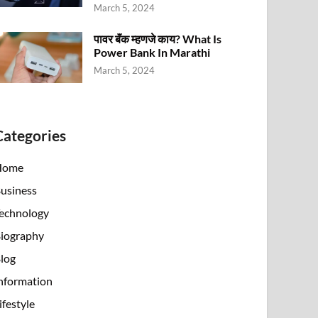
March 5, 2024
पावर बॅंक म्हणजे काय? What Is
Power Bank In Marathi
March 5, 2024
Categories
Home
usiness
echnology
iography
log
nformation
ifestyle