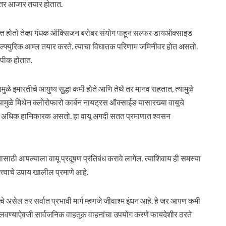
े इतर आजार तयार होतात.
ुक्त होतो तेव्हा गंधक ऑक्सिजन बरोबर संयोग पाहून सल्फर डायऑक्साइड
ल्फ्युरिक आम्ल तयार करते. त्याचा विघातक परिणाम जमिनीवर होत असतो.
नापीक होतात.
मुळे इमारतीचे आयुष्य सुद्धा कमी होते आणि तेथे तर मानव राहतात, त्यामुळे
ृह यामुळे मिथेन क्लोरोफारो कार्बन नायट्रस ऑक्साईड यासारख्या वायूचे
पटीने अधिक हानिकारक असतो. हा वायू अगदी सतत प्रमाणात श्वसन
ासाठी आपल्याला वायू प्रदूषण प्रतिबंध करावे लागेल. त्याशिवाय ही समस्या
त्वाचे उपाय खालील प्रमाणे आहे.
े असेल तर सर्वात प्रभावी मार्ग म्हणजे जीवाश्म इंधन आहे. हे जर आपण कमी
 चालवण्याऐवजी सार्वजनिक वाहतूक वाहनांचा उपयोग करणे फायदेशीर ठरते