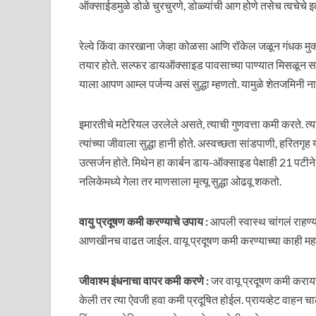
ऑक्साईडमुळे डोळे चुरचुरणे, डोळ्यांची आग होणे तसेच त्वचेच
रेल्वे किंवा कारखाना जेव्हा कोळसा आणि रॉकेल जळून गंधक म
तयार होते. सल्फर डायऑक्साइड पावसाच्या पाण्यात मिसळून स
याला आपण आम्ल पर्जन्य असं सुद्धा म्हणतो. यामुळे शेतजमिनी 
इमारतीचे मटेरियल उरलेले असते, त्याची गुणवत्ता कमी करते. त्या
त्यांच्या जीवाला सुद्धा हानी होते. अस्वच्छता सांडपाणी, हरितग
उत्सर्जन होते. मिथेन हा कार्बन डाय-ऑक्साइड पेक्षाही 21 
नलिकेमध्ये गेला तर माणसाला मृत्यू सुद्धा ओढवू शकतो.
वायु प्रदूषण कमी करण्याचे उपाय :
आपली स्वास्थ चांगलं राहण्य
आणखीनच वाढत जाईल. वायू प्रदूषण कमी करण्याच्या काही महत्
जीवाश्म इंधनाचा वापर कमी करणे :
जर वायू प्रदूषण कमी करायच
केली तर त्या ऐवजी हवा कमी प्रदूषित होईल. प्रायव्हेट वाहन