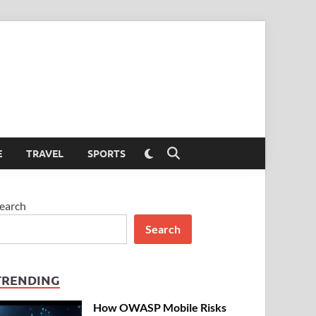
Switch
E
TRAVEL
SPORTS
Open
to
Search
dark
mode
earch
Search
TRENDING
How OWASP Mobile Risks